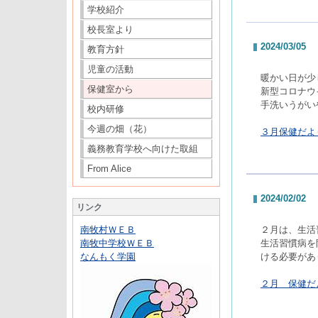
学校紹介
校長室より
2024/03/05
教育方針
児童の活動
暖かい日が少
保健室から
新型コロナウ
手洗いうがい
校内研修
今週の畑（花）
３月保健だより
義務教育学校へ向けた取組
From Alice
2024/02/02
リンク
南牧村ＷＥＢ
２月は、生活
南牧中学校ＷＥＢ
生活習慣病を
なんもく学園
ける必要があ
２月 保健だよ