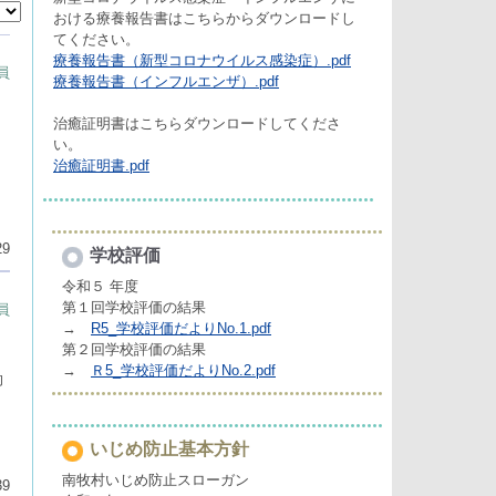
おける療養報告書はこちらからダウンロードし
てください。
療養報告書（新型コロナウイルス感染症）.pdf
員
療養報告書（インフルエンザ）.pdf
治癒証明書はこちらダウンロードしてくださ
い。
治癒証明書.pdf
29
学校評価
令和５ 年度
第１回学校評価の結果
員
→
R5_学校評価だよりNo.1.pdf
第２回学校評価の結果
→
Ｒ5_学校評価だよりNo.2.pdf
向
いじめ防止基本方針
南牧村いじめ防止スローガン
39