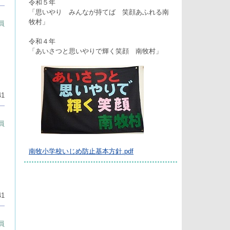
令和５年
「思いやり みんなが持てば 笑顔あふれる南
牧村」
員
令和４年
「あいさつと思いやりで輝く笑顔 南牧村」
41
員
南牧小学校いじめ防止基本方針.pdf
41
員