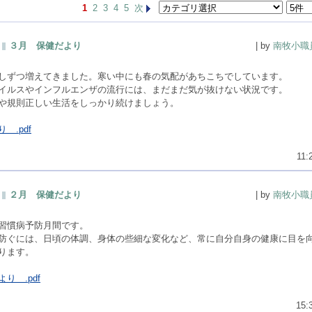
1
2
3
4
5
次
３月 保健だより
| by
南牧小職
しずつ増えてきました。寒い中にも春の気配があちこちでしています。
イルスやインフルエンザの流行には、まだまだ気が抜けない状況です。
や規則正しい生活をしっかり続けましょう。
 .pdf
11:
２月 保健だより
| by
南牧小職
習慣病予防月間です。
防ぐには、日頃の体調、身体の些細な変化など、常に自分自身の健康に目を
ります。
り .pdf
15: