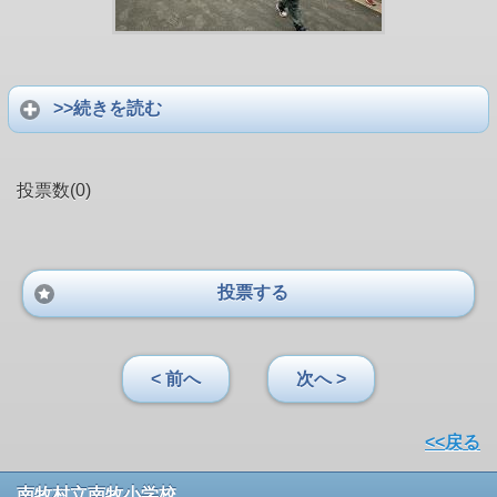
>>続きを読む
投票数(0)
投票する
< 前へ
次へ >
<<戻る
南牧村立南牧小学校