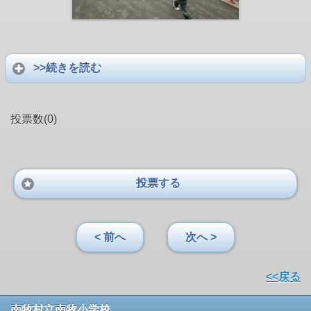
>>続きを読む
投票数(0)
投票する
< 前へ
次へ >
<<戻る
南牧村立南牧小学校