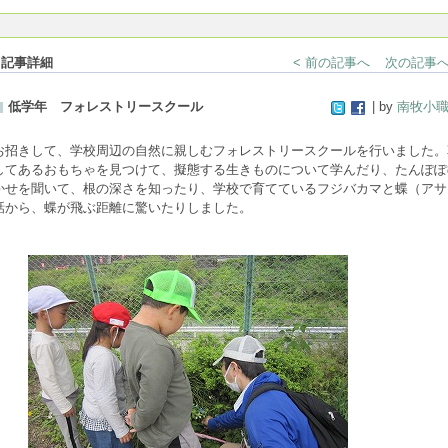
記事詳細
< 前の記事へ
次の記事へ
低学年 フォレストリースクール
| by
南牧小
お招きして、学校周辺の自然に親しむ
フォレストリースクールを行いました。
してあるおもちゃを見つけて、擬態する生きものについて学んだり、たんぽぽ
かせを聞いて、根の深さを知ったり、学校で育てているフジバカマと蝶（アサ
話から、蝶が飛ぶ距離に驚いたりしました。