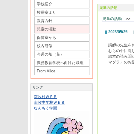
学校紹介
児童の活動
校長室より
児童の活動
>> 
教育方針
児童の活動
2023/05/25
保健室から
講師の先生を
校内研修
むらの中に隠
今週の畑（花）
絵本の読み聞
マダラ）のお
義務教育学校へ向けた取組
From Alice
リンク
南牧村ＷＥＢ
南牧中学校ＷＥＢ
なんもく学園