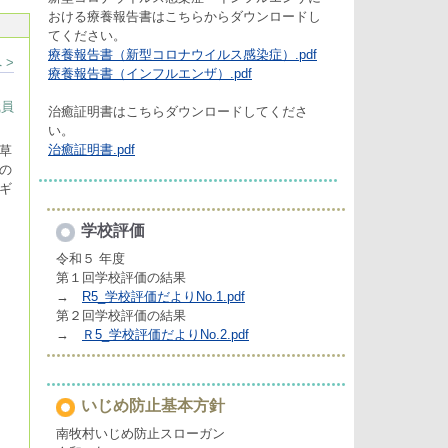
おける療養報告書はこちらからダウンロードし
てください。
療養報告書（新型コロナウイルス感染症）.pdf
 >
療養報告書（インフルエンザ）.pdf
職員
治癒証明書はこちらダウンロードしてくださ
い。
治癒証明書.pdf
草
の
ギ
学校評価
令和５ 年度
第１回学校評価の結果
→
R5_学校評価だよりNo.1.pdf
第２回学校評価の結果
→
Ｒ5_学校評価だよりNo.2.pdf
いじめ防止基本方針
南牧村いじめ防止スローガン