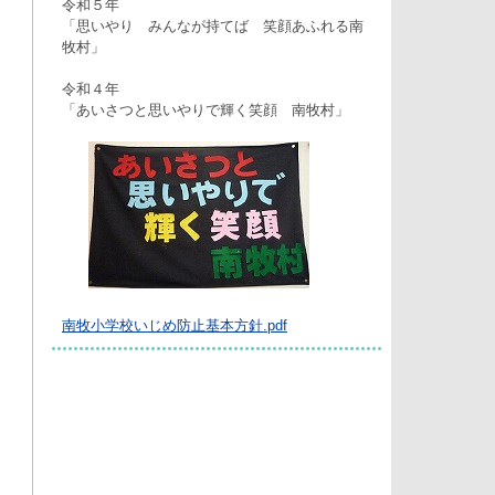
令和５年
「思いやり みんなが持てば 笑顔あふれる南
牧村」
令和４年
「あいさつと思いやりで輝く笑顔 南牧村」
南牧小学校いじめ防止基本方針.pdf