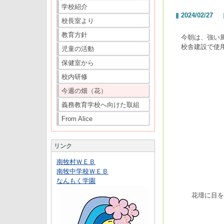
学校紹介
2024/02/27
校長室より
教育方針
今朝は、強い
校舎建設で使
児童の活動
保健室から
校内研修
今週の畑（花）
義務教育学校へ向けた取組
From Alice
リンク
南牧村ＷＥＢ
南牧中学校ＷＥＢ
なんもく学園
花壇に目を