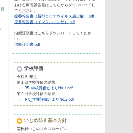
おける療養報告書はこちらからダウンロードし
職員
てください。
療養報告書（新型コロナウイルス感染症）.pdf
療養報告書（インフルエンザ）.pdf
。
治癒証明書はこちらダウンロードしてくださ
い。
治癒証明書.pdf
学校評価
令和５ 年度
第１回学校評価の結果
→
R5_学校評価だよりNo.1.pdf
第２回学校評価の結果
→
Ｒ5_学校評価だよりNo.2.pdf
いじめ防止基本方針
南牧村いじめ防止スローガン