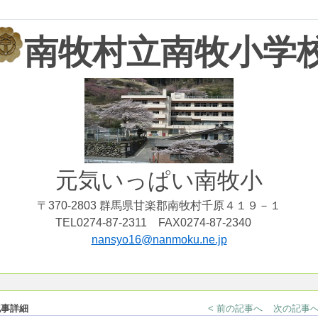
南牧村立南牧小学
元気いっぱい南牧小
〒370-2803 群馬県甘楽郡南牧村千原４１９－１
TEL0274-87-2311 FAX0274-87-2340
nansyo16@nanmoku.ne.jp
事詳細
< 前の記事へ
次の記事へ