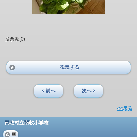
投票数(0)
投票する
< 前へ
次へ >
<<戻る
南牧村立南牧小学校