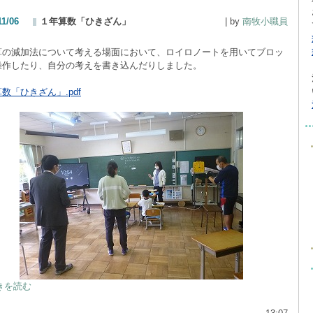
11/06
１年算数「ひきざん」
| by
南牧小職員
算の減加法について考える場面において、ロイロノートを用いてブロッ
操作したり、自分の考えを書き込んだりしました。
数「ひきざん」.pdf
きを読む