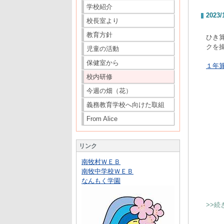
学校紹介
2023/
校長室より
教育方針
ひき
クを
児童の活動
保健室から
１年算
校内研修
今週の畑（花）
義務教育学校へ向けた取組
From Alice
リンク
南牧村ＷＥＢ
南牧中学校ＷＥＢ
なんもく学園
>>続