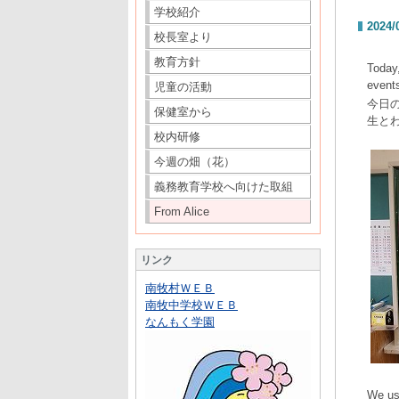
学校紹介
2024/
校長室より
教育方針
Today
event
児童の活動
今日
保健室から
生と
校内研修
今週の畑（花）
義務教育学校へ向けた取組
From Alice
リンク
南牧村ＷＥＢ
南牧中学校ＷＥＢ
なんもく学園
We us