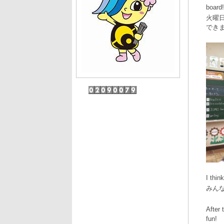
board!
火曜
でき
I thin
みん
After 
fun!