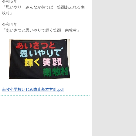
令和５年
「思いやり みんなが持てば 笑顔あふれる南
牧村」
令和４年
「あいさつと思いやりで輝く笑顔 南牧村」
南牧小学校いじめ防止基本方針.pdf