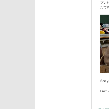
プレ
たで
See y
From 