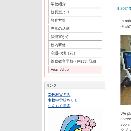
学校紹介
2024/
校長室より
教育方針
In tod
今日
児童の活動
保健室から
校内研修
今週の畑（花）
義務教育学校へ向けた取組
From Alice
リンク
南牧村ＷＥＢ
南牧中学校ＷＥＢ
なんもく学園
We pl
correc
soon.
タブ