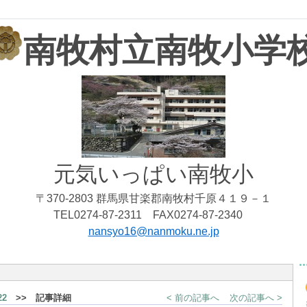
南牧村立南牧小学
元気いっぱい南牧小
〒370-2803 群馬県甘楽郡南牧村千原４１９－１
TEL0274-87-2311 FAX0274-87-2340
nansyo16@nanmoku.ne.jp
2
>> 記事詳細
< 前の記事へ
次の記事へ >